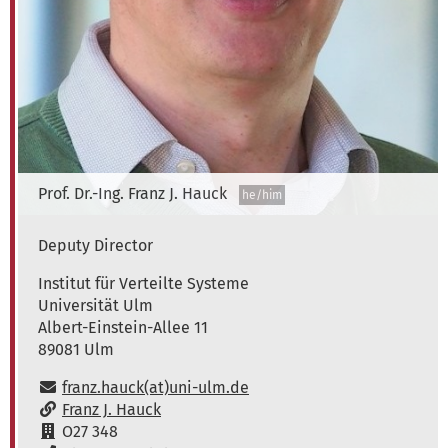
Prof. Dr.-Ing.
Franz J.
Hauck
he/him
Deputy Director
Institute of Distributed Systems
Institut für Verteilte Systeme
Universität Ulm
Albert-Einstein-Allee 11
89081
Ulm
E-Mail:
franz.hauck(at)uni-ulm.de
www:
Franz J. Hauck
Raum:
O27 348