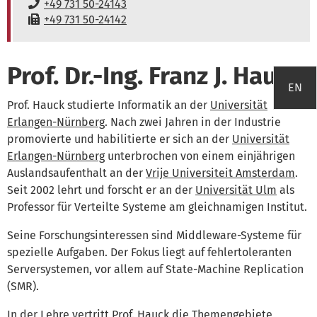
Telefon:
+49 731 50-24143
Fax:
+49 731 50-24142
Prof. Dr.-Ing. Franz J. Hauck
EN
Prof. Hauck studierte Informatik an der
Universität
Erlangen-Nürnberg
. Nach zwei Jahren in der Industrie
promovierte und habilitierte er sich an der
Universität
Erlangen-Nürnberg
unterbrochen von einem einjährigen
Auslandsaufenthalt an der
Vrije Universiteit Amsterdam
.
Seit 2002 lehrt und forscht er an der
Universität Ulm
als
Professor für Verteilte Systeme am gleichnamigen Institut.
Seine Forschungsinteressen sind Middleware-Systeme für
spezielle Aufgaben. Der Fokus liegt auf fehlertoleranten
Serversystemen, vor allem auf State-Machine Replication
(SMR).
In der Lehre vertritt Prof. Hauck die Themengebiete