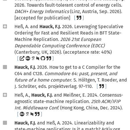
2026. Towards fault-tolerant control of energy cells.
DACH+ Energy Informatics
(Linz, Austria, Sep. 2026).
[accepted for publication]
Heß, A. and
Hauck, F.J.
2026. Leveraging Speculative
Ordering for Fast and Resilient Reads in BFT State-
Machine Replication.
2026 21st European
Dependable Computing Conference (EDCC)
(Canterbury, UK, 2026). (acceptance rate: 40%)
Hauck, F.J.
2026. How to get to a C Compiler for the
C64 and C128.
Commodore 64: past, present, and
future of a home computer
. S. Höltgen, T. Roeder, and
J. Schröter, eds. projektverlag. 97–110.
Heß, A.,
Hauck, F.J.
and Meißner, E. 2024. Consensus-
agnostic state-machine replication.
25th ACM/IFIP
Int. Middleware Conf.
(Hong Kong, China, Dec. 2024).
Hauck, F.J.
and Heß, A. 2024. Linearizability and
state-machine replication: Is it a match? ArXiv.org.