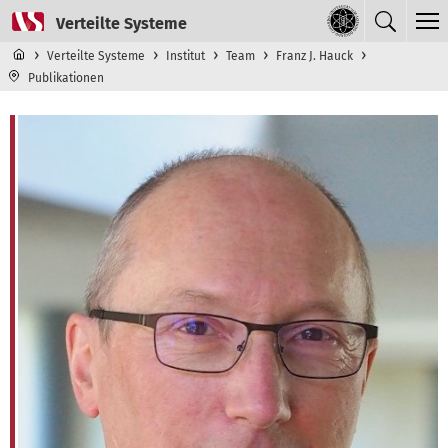
Direkt zum Inhalt
Navigationsmenü der obersten Ebene
Verteilte Systeme
Institut
Team
Franz J. Hauck
Publikationen
Prof. Dr.-Ing. Franz J. Hauck