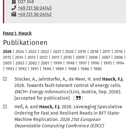
Raum:
O27 348
Telefon:
+49 731 50-24143
Fax:
+49 731 50-24142
Franz J. Hauck
Publikationen
2026
|
2024
|
2023
|
2022
|
2021
|
2020
|
2019
|
2018
|
2017
|
2016
|
2015
|
2014
|
2013
|
2012
|
2011
|
2010
|
2009
|
2008
|
2007
|
2006
|
2005
|
2003
|
2002
|
2001
|
1999
|
1998
|
1997
|
1996
|
1995
|
1994
|
1993
|
1992
|
1991
|
1990
|
1989
|
1988
|
1986
|
1985
Stocker, A., Jahrstorfer, A., de Meer, H. and
Hauck, F.J.
2026. Towards fault-tolerant control of energy cells.
DACH+ Energy Informatics
(Linz, Austria, Sep. 2026).
[accepted for publication]
Heß, A. and
Hauck, F.J.
2026. Leveraging Speculative
Ordering for Fast and Resilient Reads in BFT State-
Machine Replication.
2026 21st European
Dependable Computing Conference (EDCC)