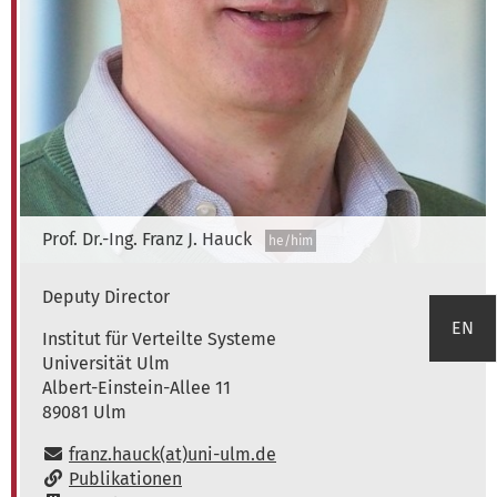
Prof. Dr.-Ing.
Franz J.
Hauck
he/him
Deputy Director
EN
Institute of Distributed Systems
Institut für Verteilte Systeme
Universität Ulm
Albert-Einstein-Allee 11
89081
Ulm
E-Mail:
franz.hauck(at)uni-ulm.de
www:
Publikationen