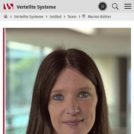
Direkt zum Inhalt
Navigationsmenü der obersten Ebene
Verteilte Systeme
Institut
Team
Marion Köhler
Marion Köhler