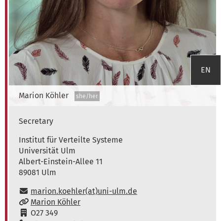
EN
Marion
Köhler
she/her
Secretary
Institute of Distributed Systems
Institut für Verteilte Systeme
Universität Ulm
Albert-Einstein-Allee 11
89081
Ulm
E-Mail:
marion.koehler(at)uni-ulm.de
www:
Marion Köhler
Raum:
O27 349