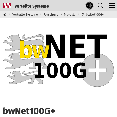
Direkt zum Inhalt
Navigationsmenü der obersten Ebene
Verteilte Systeme
Forschung
Projekte
bwNet100G+
bwNet100G+