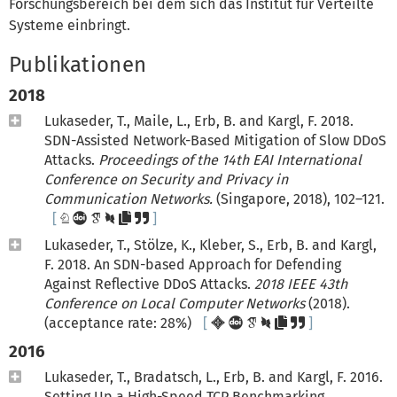
Forschungsbereich bei dem sich das Institut für Verteilte
Systeme einbringt.
Publikationen
2018
Lukaseder, T., Maile, L., Erb, B. and Kargl, F. 2018.
SDN-Assisted Network-Based Mitigation of Slow DDoS
Attacks.
Proceedings of the 14th EAI International
Conference on Security and Privacy in
Communication Networks.
(Singapore, 2018), 102–121.
Lukaseder, T., Stölze, K., Kleber, S., Erb, B. and Kargl,
F. 2018. An SDN-based Approach for Defending
Against Reflective DDoS Attacks.
2018 IEEE 43th
Conference on Local Computer Networks
(2018).
(acceptance rate: 28%)
2016
Lukaseder, T., Bradatsch, L., Erb, B. and Kargl, F. 2016.
Setting Up a High-Speed TCP Benchmarking