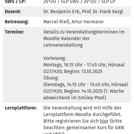
SWS / LP:
2V+2Ü / 5LP SWS / 2V+2Ü / 5LP LP
Dozent:
Dr. Benjamin Erb, Prof. Dr. Frank Kargl
Betreuung:
Marcel Rieß, Artur Hermann
Termine:
Details zu Veranstaltungsterminen im 
Moodle-Kalender der 
Lehrveranstaltung

Vorlesung:

Montags, 16.15 Uhr - 17.45 Uhr, Hörsaal 
O27/H20; Beginn: 13.10.2025

Übung:

Dienstags, 14.15 Uhr - 15.45 Uhr, Hörsaal 
O27/H20; Beginn: 14.10.2025 (1. Woche 
abweichend im Smiley-Pool)
Lernplattform:
Die Veranstaltung wird mit Hilfe der 
Lernplattform Moodle durchgeführt. 
Bitte registrieren Sie sich 
hier
 (bitte 
beachten: gemeinsamer Kurs für GRN 